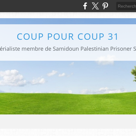
COUP POUR COUP 31
mpérialiste membre de Samidoun Palestinian Prisoner S