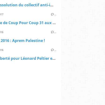
Auto-dissolution du collectif anti-impérialiste Coup Pour Coup 31
017
…
Message de Coup Pour Coup 31 aux rassemblements de Beyrouth et Tunis pour Georges Abdallah !
016
…
l 2016 : Aprem Palestine !
016
…
USA : Liberté pour Léonard Peltier et pour tous les prisonniers politiques !