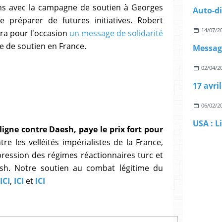
ens avec la campagne de soutien à Georges
 préparer de futures initiatives. Robert
14/07/2
era pour l'occasion
un message de solidarité
ne de soutien en France.
02/04/2
17 avri
06/02/2
igne contre Daesh, paye le prix fort pour
re les velléités impérialistes de la France,
pression des régimes réactionnaires turc et
esh. Notre soutien au combat légitime du
ICI
,
ICI
et
ICI