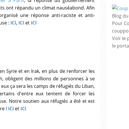
ier à Paris
, la réponse du gouvernement
ts ont répandu un climat nauséabond. Afin
rganisé une réponse anti-raciste et anti-
Blog du 
ouse :
ICI
,
ICI
et
ICI
Pour Co
couppo
Voir le 
le porta
en Syrie et en Irak, en plus de renforcer les
h, obligent des millions de personnes à se
e eux ça sera les camps de réfugiés du Liban,
rtains d'entre eux tentent de forcer les
se. Notre soutien aux réfugiés a été et est
dre !
ICI
et
ICI