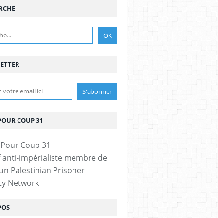
RCHE
ETTER
POUR COUP 31
if anti-impérialiste membre de
n Palestinian Prisoner
ity Network
POS