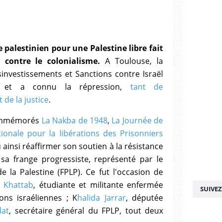
e palestinien pour une Palestine libre fait
contre le colonialisme.
A Toulouse, la
nvestissements et Sanctions contre Israël
r et a connu la répression,
tant de
t de la justice
.
commémorés
La Nakba de 1948
,
La Journée de
tionale pour la libérations des Prisonniers
pu ainsi réaffirmer son soutien à la résistance
à sa frange progressiste, représenté par le
e la Palestine (FPLP). Ce fut l'occasion de
a Khattab
, étudiante et militante enfermée
SUIVE
ons israéliennes ; K
halida Jarrar
, députée
at
, secrétaire général du FPLP, tout deux