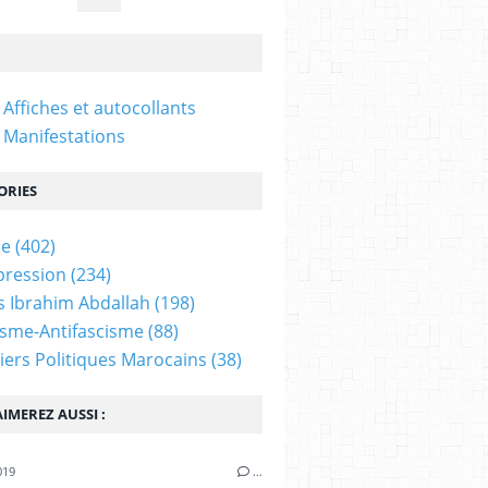
 Affiches et autocollants
 Manifestations
ORIES
ne
(402)
pression
(234)
 Ibrahim Abdallah
(198)
isme-Antifascisme
(88)
iers Politiques Marocains
(38)
IMEREZ AUSSI :
019
…