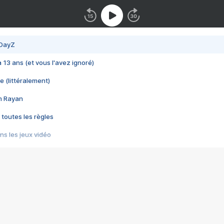
 DayZ
 a 13 ans (et vous l'avez ignoré)
e (littéralement)
im Rayan
 toutes les règles
s les jeux vidéo
us choquant de Rockstar ? - Le scandale BULLY
e plus moche de Steam
du RÊVE tourne au CAUCHEMAR
pendant 8 heures