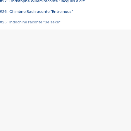
#27 : Christophe Willem raconte "Jacques a dit"
#26 : Chimène Badi raconte "Entre nous"
#25 : Indochine raconte "3e sexe"
#24 : Zaho raconte "C'est chelou"
#23 : Patrick Bruel raconte "Au café des délices"
#22 : Kyo raconte "Le chemin"
#21 : Nolwenn Leroy raconte "Cassé"
#20 : Patrick Hernandez raconte "Born to be alive"
#19 : Lorie raconte "Près de moi"
#18 : Michael Jones raconte "A nos actes manqués" (avec Jean-Jacque
#17 : Khaled raconte "Aïcha"
#16 : Corneille raconte "Parce qu'on vient de loin"
#15 : Indochine raconte "L'aventurier"