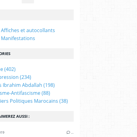
 Affiches et autocollants
 Manifestations
ORIES
ne
(402)
pression
(234)
 Ibrahim Abdallah
(198)
isme-Antifascisme
(88)
iers Politiques Marocains
(38)
IMEREZ AUSSI :
019
…