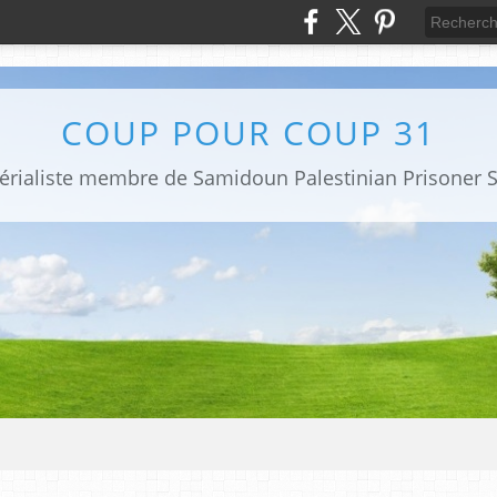
COUP POUR COUP 31
mpérialiste membre de Samidoun Palestinian Prisoner S