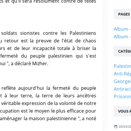
s et qu'il sera résolument contre de telles
PAGES
Album -
soldats sionistes contre les Palestiniens
Album -
 retour est la preuve de l'état de chaos
rs et de leur incapacité totale à briser la
CATÉG
fermeté du peuple palestinien qui s'est
ui ", a déclaré Mizher.
Palesti
Anti-Ré
Georges
 reflète aujourd'hui la fermeté du peuple
Antirac
 à leur terre, la terre de leurs ancêtres
Prisonn
 véritable expression de la volonté de notre
occupation est le moyen le plus efficace pour
VOUS A
réaménager la maison palestinienne ", a noté
20/03/2