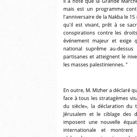
Il a noté que la Grande March
mais est un programme continu
l'anniversaire de la Nakba le 1
qu'il est vivant, prêt à se sac
conspirations contre les droits
événement majeur et exige qu
national suprême au-dessus d
partisanes et atteignent le niv
les masses palestiniennes. "
En outre, M. Mizher a déclaré qu
face à tous les stratagèmes vis
du siècle», la déclaration du 
Jérusalem et le ciblage des 
imposent une nouvelle équat
internationale et montrent