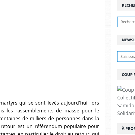
RECHE
NEWSL
COUP 
Collect
tyrs qui se sont levés aujourd'hui, lors
Samidou
ans les rassemblements de masse pour le
Solidar
entaines de milliers de personnes dans la
retour est un référendum populaire pour
À PRO
antes, en particulier le droit au retour, qui