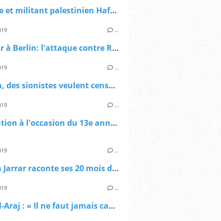
L'artiste et militant palestinien Hafez Omar toujours en détention
019
…
Hier soir à Berlin: l'attaque contre Rasmea Odeh est une attaque contre la Palestine !
019
…
A Berlin, des sionistes veulent censurer la voix des Résistantes palestiniennes !
019
…
Déclaration à l'occasion du 13e anniversaire de l'attaque de la prison de Jéricho et de l'enlèvement d'Ahmad Sa'adat et de ses camarades
019
…
Khalida Jarrar raconte ses 20 mois de détention administrative.
019
…
Basel al-Araj : « Il ne faut jamais capituler face à l’Occupation »