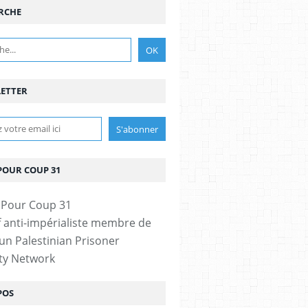
RCHE
ETTER
POUR COUP 31
if anti-impérialiste membre de
n Palestinian Prisoner
ity Network
POS