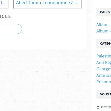
Toulouse : Deux initiatives de solidarités pour les victimes des violences policières !
Ahed Tamimi condamnée à 8 mois de prison !
PAGES
ICLE
Album -
Album -
CATÉG
Palesti
Anti-Ré
Georges
Antirac
Prisonn
VOUS A
12/02/2