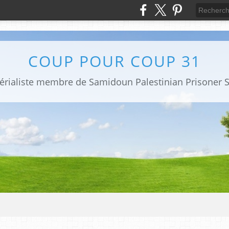
COUP POUR COUP 31
mpérialiste membre de Samidoun Palestinian Prisoner S