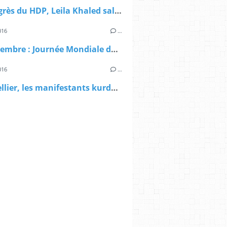
Au congrès du HDP, Leila Khaled salue la résistance du peuple kurde !
016
…
1er novembre : Journée Mondiale de Soutien pour Kobanê !
016
…
Montpellier, les manifestants kurdes attaqués par des nationalistes turcs.