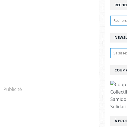
RECHE
NEWSL
COUP 
Publicité
Collect
Samidou
Solidar
À PRO