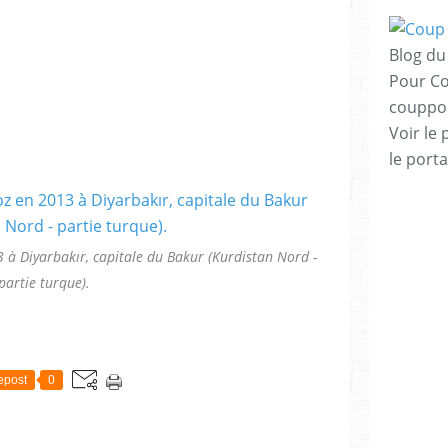
Blog du 
Pour Co
couppo
Voir le 
le porta
 Diyarbakır, capitale du Bakur (Kurdistan Nord -
partie turque).
epost
0