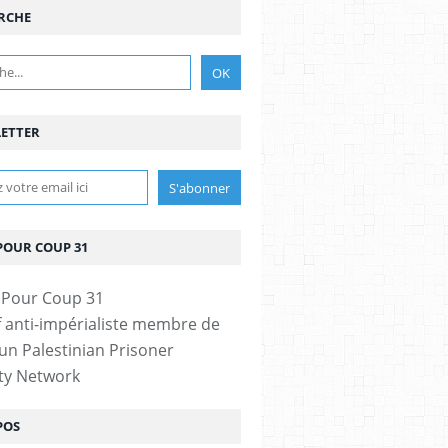
RCHE
ETTER
POUR COUP 31
if anti-impérialiste membre de
n Palestinian Prisoner
ity Network
POS