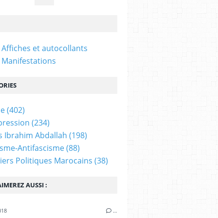
 Affiches et autocollants
 Manifestations
ORIES
ne
(402)
pression
(234)
 Ibrahim Abdallah
(198)
isme-Antifascisme
(88)
iers Politiques Marocains
(38)
IMEREZ AUSSI :
018
…