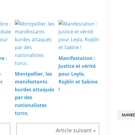
e :
Manifestation :
Justice et vérité
e
Montpellier, les
pour Leyla,
r
manifestants
Rojbîn et Sakine
kurdes attaqués
!
par des
nationalistes
turcs.
SUIVE