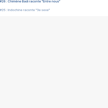
#26 : Chimène Badi raconte "Entre nous"
#25 : Indochine raconte "3e sexe"
#24 : Zaho raconte "C'est chelou"
#23 : Patrick Bruel raconte "Au café des délices"
#22 : Kyo raconte "Le chemin"
#21 : Nolwenn Leroy raconte "Cassé"
#20 : Patrick Hernandez raconte "Born to be alive"
#19 : Lorie raconte "Près de moi"
#18 : Michael Jones raconte "A nos actes manqués" (avec Jean-Jacque
#17 : Khaled raconte "Aïcha"
#16 : Corneille raconte "Parce qu'on vient de loin"
#15 : Indochine raconte "L'aventurier"
14 : Lorie raconte "Sur un air latino"