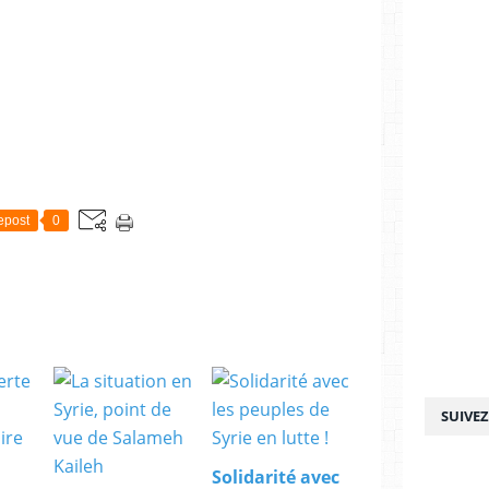
epost
0
SUIVE
Solidarité avec