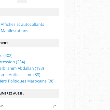
 Affiches et autocollants
 Manifestations
ORIES
ne
(402)
pression
(234)
 Ibrahim Abdallah
(198)
isme-Antifascisme
(88)
iers Politiques Marocains
(38)
IMEREZ AUSSI :
013
…