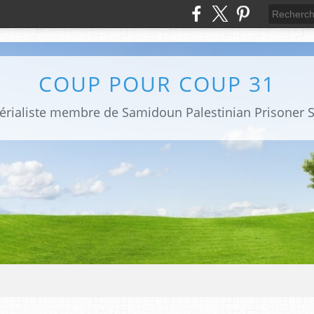
COUP POUR COUP 31
mpérialiste membre de Samidoun Palestinian Prisoner S