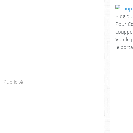
Blog du 
Pour Co
couppo
Voir le 
le porta
Publicité