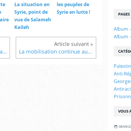
rte
La situation en
les peuples de
e
Syrie, point de
Syrie en lutte !
PAGES
aire
vue de Salameh
Kaileh
Album -
Album -
Le CLGIA à la Fête de l'Humanité du 16 au 18 septembre
La mobilisation continue au Maroc !
CATÉG
Palesti
Anti-Ré
Georges
Antirac
Prisonn
VOUS A
08/09/2