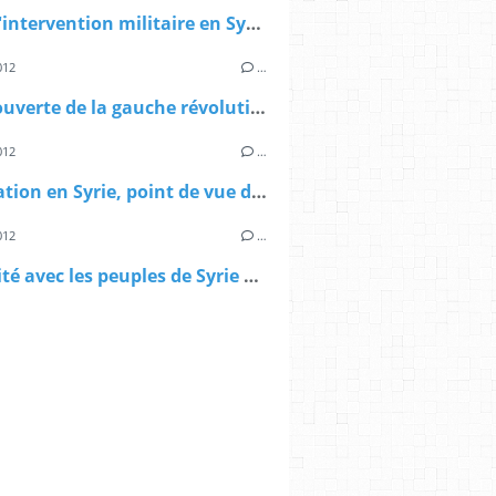
Non à l'intervention militaire en Syrie !
012
…
Lettre ouverte de la gauche révolutionnaire syrienne
012
…
La situation en Syrie, point de vue de Salameh Kaileh
012
…
Solidarité avec les peuples de Syrie en lutte !