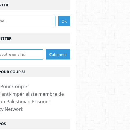
RCHE
ETTER
POUR COUP 31
if anti-impérialiste membre de
n Palestinian Prisoner
ity Network
POS