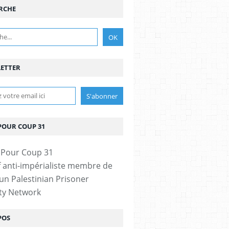
RCHE
ETTER
POUR COUP 31
if anti-impérialiste membre de
n Palestinian Prisoner
ity Network
POS