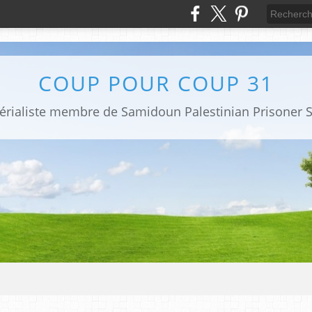
COUP POUR COUP 31
mpérialiste membre de Samidoun Palestinian Prisoner S