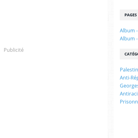
PAGES
Album -
Album -
Publicité
CATÉG
Palesti
Anti-Ré
Georges
Antirac
Prisonn