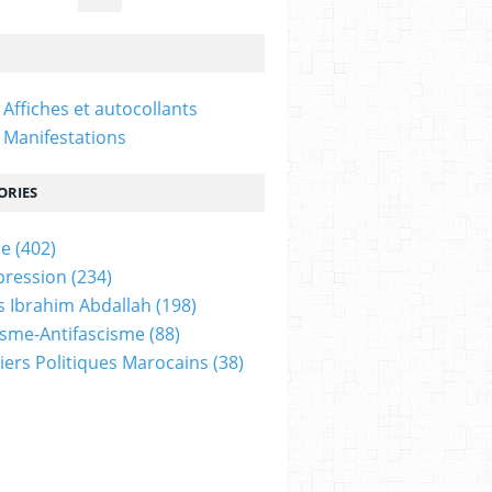
 Affiches et autocollants
 Manifestations
ORIES
ne
(402)
pression
(234)
 Ibrahim Abdallah
(198)
isme-Antifascisme
(88)
iers Politiques Marocains
(38)