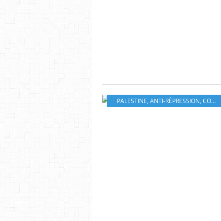
PALESTINE
,
ANTI-RÉPRESSION
,
COUP POUR COUP 31