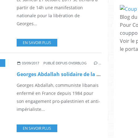
partir de 14h une manifestation
nationale pour la libération de
Blog du 
Georges...
Pour Co
couppo
Voir le 
EN SAVOIR PLUS
le porta
,
ANTI-RÉPRESSION
03/09/2017
PUBLIÉ DEPUIS OVERBLOG
…
Georges Abdallah solidaire de la libération d'Ahmad Saadat !
Georges Abdallah, communiste libanais
enfermé en France depuis 1984 pour
son engagement pro-palestinien et anti-
impérialiste...
EN SAVOIR PLUS