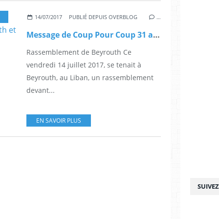
,
ANTI-RÉPRESSION
,
COUP POUR COUP 31
14/07/2017
PUBLIÉ DEPUIS OVERBLOG
…
Message de Coup Pour Coup 31 aux rassemblements de Beyrouth et Tunis pour Georges Abdallah !
Rassemblement de Beyrouth Ce
vendredi 14 juillet 2017, se tenait à
Beyrouth, au Liban, un rassemblement
devant...
EN SAVOIR PLUS
SUIVE