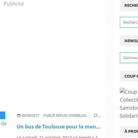
Publicité
RECHE
NEWSL
COUP 
Collect
Samidou
Solidar
05/09/2017
PUBLIÉ DEPUIS OVERBLOG
…
Un bus de Toulouse pour la manifestation pour la libération de Georges Abdallah !
À PRO
Le samedi 21 octobre 2017 se tiendra à