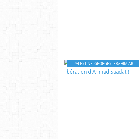
PALESTINE
,
GEORGES IBRAHIM ABDALLAH