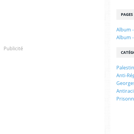
PAGES
Album -
Album -
Publicité
CATÉG
Palesti
Anti-Ré
Georges
Antirac
Prisonn