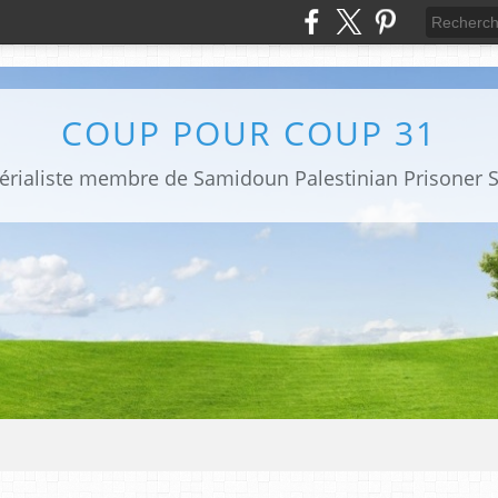
COUP POUR COUP 31
mpérialiste membre de Samidoun Palestinian Prisoner S