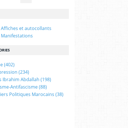
 Affiches et autocollants
 Manifestations
ORIES
ne
(402)
pression
(234)
 Ibrahim Abdallah
(198)
isme-Antifascisme
(88)
iers Politiques Marocains
(38)