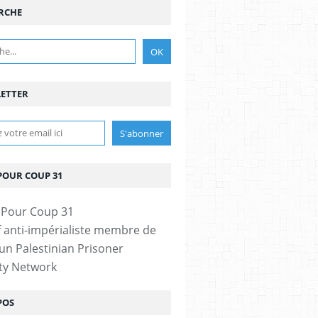
RCHE
ETTER
POUR COUP 31
if anti-impérialiste membre de
n Palestinian Prisoner
ity Network
POS